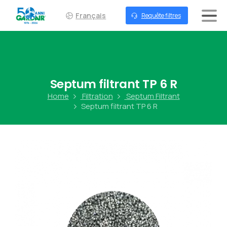
Français
Requête filtres
Septum
filtrant
TP
6
R
Home
Filtration
Septum Filtrant
Septum filtrant TP 6 R