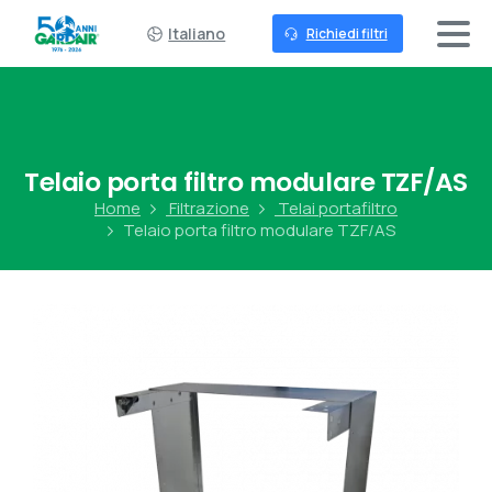
Italiano
Richiedi filtri
Telaio
porta
filtro
modulare
TZF/AS
Home
Filtrazione
Telai portafiltro
Telaio porta filtro modulare TZF/AS