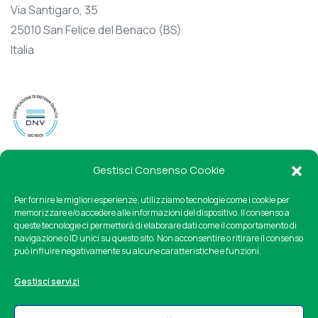
Via Santigaro, 35
25010 San Felice del Benaco (BS)
Italia
Gestisci Consenso Cookie
Per fornire le migliori esperienze, utilizziamo tecnologie come i cookie per
memorizzare e/o accedere alle informazioni del dispositivo. Il consenso a
queste tecnologie ci permetterà di elaborare dati come il comportamento di
Cookie Policy
Privacy Policy
navigazione o ID unici su questo sito. Non acconsentire o ritirare il consenso
può influire negativamente su alcune caratteristiche e funzioni.
Politica della qualità
Gestisci servizi
Condizioni generali di vendita
Imballaggio