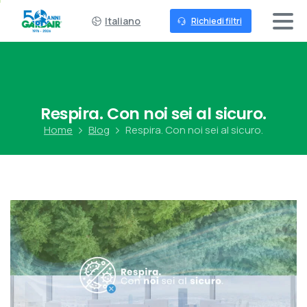
Italiano
Richiedi filtri
Respira.
Con
noi
sei
al
sicuro.
Home
Blog
Respira. Con noi sei al sicuro.